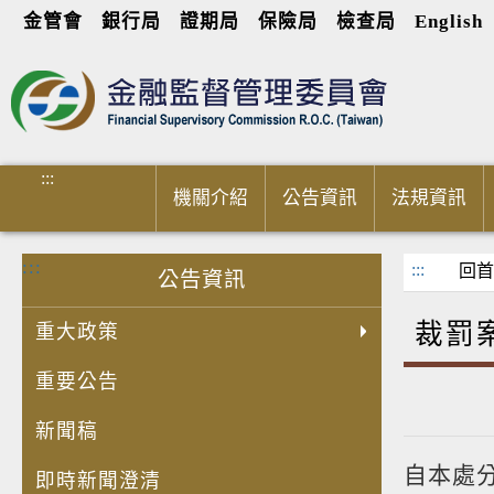
金管會
銀行局
證期局
保險局
檢查局
English
進入內容區塊
:::
機關介紹
公告資訊
法規資訊
:::
:::
回首
公告資訊
裁罰
重大政策
重要公告
新聞稿
自本處
即時新聞澄清