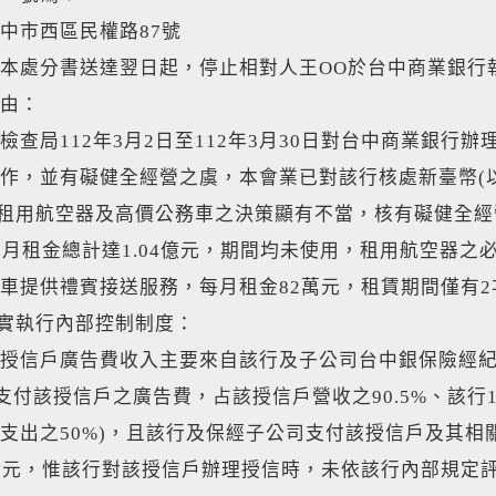
中市西區民權路87號
本處分書送達翌日起，停止相對人王OO於台中商業銀行
由：
檢查局112年3月2日至112年3月30日對台中商業銀
作，並有礙健全經營之虞，本會業已對該行核處新臺幣(以下
行租用航空器及高價公務車之決策顯有不當，核有礙健全經
個月租金總計達1.04億元，期間均未使用，租用航空器之必
車提供禮賓接送服務，每月租金82萬元，租賃期間僅有
確實執行內部控制制度：
授信戶廣告費收入主要來自該行及子公司台中銀保險經紀
年支付該授信戶之廣告費，占該授信戶營收之90.5%、該行
支出之50%)，且該行及保經子公司支付該授信戶及其
億元，惟該行對該授信戶辦理授信時，未依該行內部規定