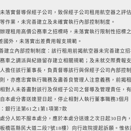
未落實督導保經子公司，致保經子公司租用航空器之評
等作業，未完善建立及未確實執行內部控制制度。
辦理租用高價公務車之招標時，未落實執行限制性招標之
出差國外，未落實出差費用報支規範。
完善建立內部控制制度：該行租用前揭航空器未完善建立
務車之調派與紀錄留存建立相關規範；及未就交際費報
人擔任該行董事長，負責督導該行與保經子公司內部控
則，亦應忠實執行職務及盡善良管理人注意義務，前揭
相對人未善盡對該行及保經子公司之督導及管理責任，有予
自本處分書送達翌日起，停止相對人執行董事職務3個月
：銀行法第61之1第1項第7款
處分人如不服本處分，應於本處分送達之次日起30日內，
板橋區縣民大道二段7號18樓）向行政院提起訴願。惟依