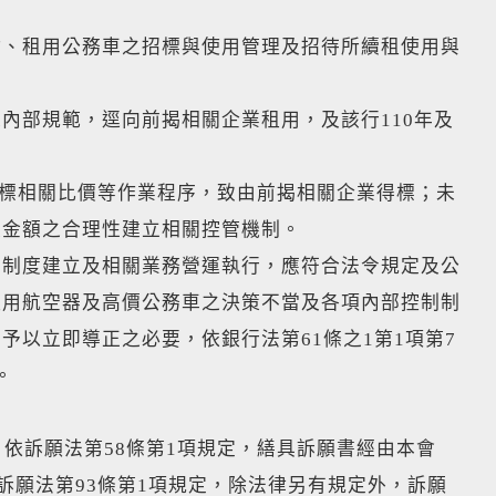
估、租用公務車之招標與使用管理及招待所續租使用與
內部規範，逕向前揭相關企業租用，及該行110年及
招標相關比價等作業程序，致由前揭相關企業得標；未
支金額之合理性建立相關控管機制。
制制度建立及相關業務營運執行，應符合法令規定及公
租用航空器及高價公務車之決策不當及各項內部控制制
以立即導正之必要，依銀行法第61條之1第1項第7
。
依訴願法第58條第1項規定，繕具訴願書經由本會
訴願法第93條第1項規定，除法律另有規定外，訴願