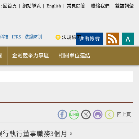
::
回首頁
|
網站導覽
|
English
|
常見問答
|
聯絡我們
|
雙語詞彙
科技
|
IFRS
|
洗錢防制
法規檢索
進階搜尋
開
金融競爭力專區
相關單位連結
_
回上頁
銀行執行董事職務3個月。