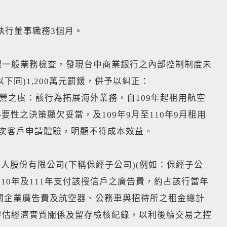
執行董事職務3個月。
行辦理一般業務檢查，發現台中商業銀行之內部控制制度未
同)1,200萬元罰鍰，併予以糾正：
營之虞：該行為拓展海外業務，自109年起租用航空
要性之決策顯欠妥當，及109年9月至110年9月租用
2次客戶申請體驗，明顯不符成本效益。
人股份有限公司(下稱保經子公司)(例如：保經子公
110年及111年支付該授信戶之廣告費，約占該行當年
相關企業廣告費及航空器、公務車與招待所之租金總計
評估經濟實質關係及留存檢核紀錄，以利後續交易之控