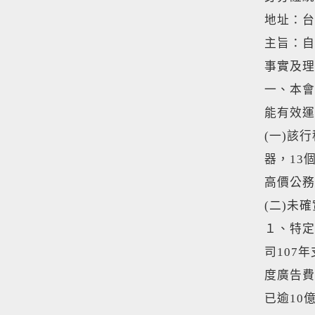
地址：台
主旨：自
事實及理
一、本會
能有效運
(一)該
器，13
高價公務
(二)未
１、特定
司107
度廣告費
已逾10