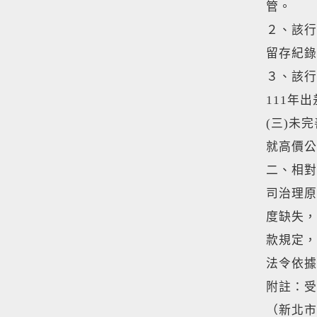
管。
２、該行
留存紀錄
３、該行
111年
(三)未
就高價公
二、相對
司治理原
度缺失，
款規定，
法令依據
附註：受
（新北市