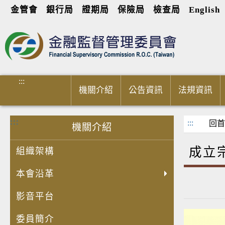
金管會
銀行局
證期局
保險局
檢查局
English
進入內容區塊
:::
機關介紹
公告資訊
法規資訊
:::
:::
回首
機關介紹
成立
組織架構
本會沿革
影音平台
委員簡介