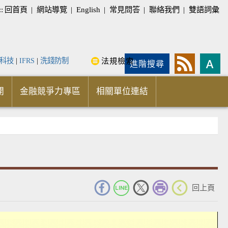
::
回首頁
|
網站導覽
|
English
|
常見問答
|
聯絡我們
|
雙語詞彙
科技
|
IFRS
|
洗錢防制
法規檢索
進階搜尋
開
金融競爭力專區
相關單位連結
_
回上頁